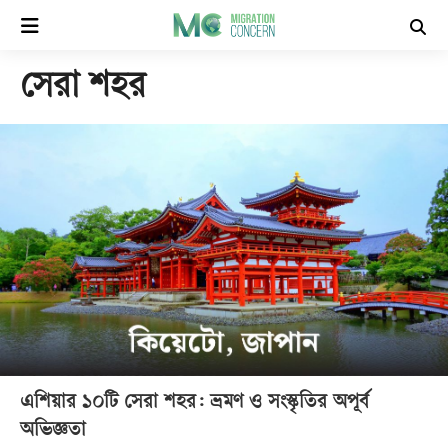
×
সেরা শহর
হোম
সর্বশেষ
সব
বিভাগ
আর্কাইভ
কনভার্টার
এশিয়ার ১০টি সেরা শহর: ভ্রমণ ও সংস্কৃতির অপূর্ব
Follow
অভিজ্ঞতা
Us