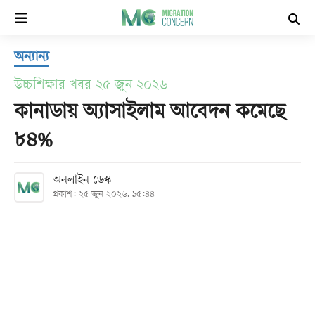
×
অন্যান্য
হোম
উচ্চশিক্ষার খবর ২৫ জুন ২০২৬
সর্বশেষ
কানাডায় অ্যাসাইলাম আবেদন কমেছে
৮৪%
সব
বিভাগ
অনলাইন ডেস্ক
প্রকাশ: ২৫ জুন ২০২৬, ১৫:৪৪
আর্কাইভ
কনভার্টার
Follow
Us