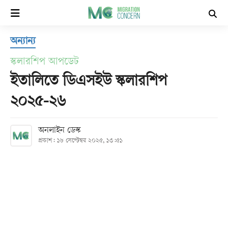
×
অন্যান্য
হোম
স্কলারশিপ আপডেট
সর্বশেষ
ইতালিতে ডিএসইউ স্কলারশিপ
২০২৫-২৬
সব
বিভাগ
অনলাইন ডেস্ক
প্রকাশ: ১৮ সেপ্টেম্বর ২০২৫, ১৩:৫১
আর্কাইভ
কনভার্টার
Follow
Us