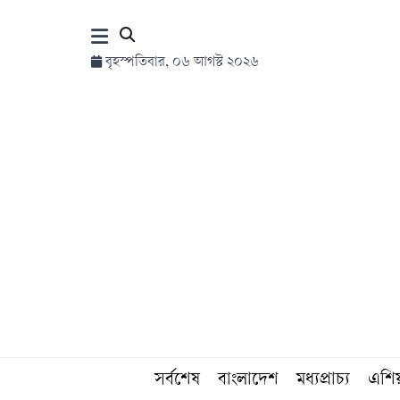
×
বৃহস্পতিবার, ০৬ আগস্ট ২০২৬
হোম
সর্বশেষ
সব
বিভাগ
আর্কাইভ
কনভার্টার
সর্বশেষ
বাংলাদেশ
মধ্যপ্রাচ্য
এশি
Follow