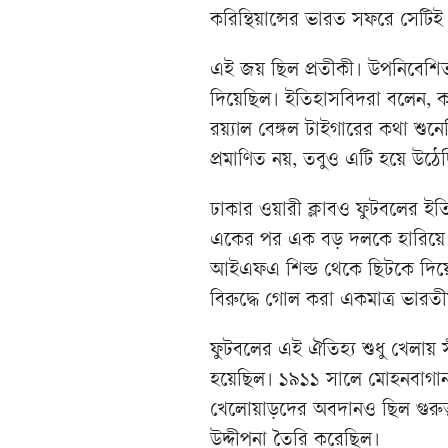
করিন্থিয়ান্সের ভারত সফরে সেটিই
এই জয় ছিল প্রতীকী। উপনিবেশিত 
দিয়েছিল। ইতিহাসবিদরা বলেন, কর
রয়্যাল বেঙ্গল টাইগারের কথা শ
প্রমাণিত নয়, তবুও এটি হয়ে উঠে
ঢাকার ওয়ারী ক্লাবও ফুটবলের ইতিহ
একের পর এক বড় দলকে হারিয়ে
আইএফএ শিল্ড থেকে ছিটকে দিয়েছি
বিরুদ্ধে গোল করা একমাত্র ভার
ফুটবলের এই ঐতিহ্য শুধু খেলায় স
হয়েছিল। ১৯১১ সালে মোহনবাগান ইস্
খেলোয়াড়দের অবদানও ছিল গুরুত্
উদ্দীপনা তৈরি করেছিল।