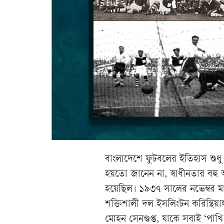
বাংলাদেশে ফুটবলের ইতিহাস শুধু
হয়তো জানেন না, স্বাধীনতার বহু 
হয়েছিল। ১৯৩৭ সালের নভেম্বর মাস
শক্তিশালী দল ইসলিংটন করিন্থিয়ান
মোহন সেনগুপ্ত, যাকে সবাই ‘পাখ