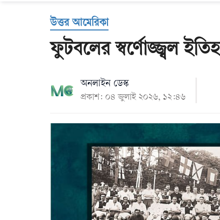
Us
উত্তর আমেরিকা
ফুটবলের স্বর্ণোজ্জ্বল ইত
অনলাইন ডেস্ক
প্রকাশ: ০৪ জুলাই ২০২৬, ১২:৪৬