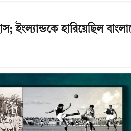
িহাস; ইংল্যান্ডকে হারিয়েছিল বাংল