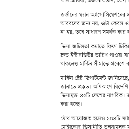
আলজেরিয়া, উজবেকিস্তান, কেপ ভা
জর্ডানের ফ্যান অ্যাসোসিয়েশনের
আরবদের জন্য নয়, এটা কেবল ওদে
না হয়, তবে সাধারণ সমর্থক কার 
ভিসা জটিলতা কমাতে ফিফা টিকিট 
দ্রুত ইন্টারভিউর তারিখ পাওয়া 
থাকলেও মার্কিন সীমান্তে প্রবেশে
মার্কিন স্টেট ডিপার্টমেন্ট জানিয়
জানাতে প্রস্তুত। অধিকাংশ বিদেশ
ভিসামুক্ত ৪২টি দেশের নাগরিক। ত
করা হচ্ছে।
যৌথ আয়োজক হলেও ১০৪টি ম্যাচের মধ
মেক্সিকোর ভিসানীতি তুলনামূলক 