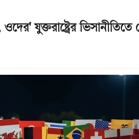
দের' যুক্তরাষ্ট্রের ভিসানীতিতে 