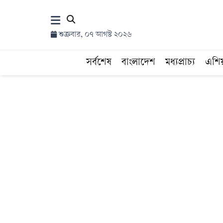
×
শুক্রবার, ০৭ আগস্ট ২০২৬
হোম
সর্বশেষ
বাংলাদেশ
মধ্যপ্রাচ্য
এশি
সর্বশেষ
সব
বিভাগ
আর্কাইভ
কনভার্টার
Follow