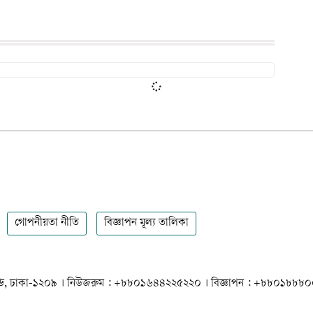
গোপনীয়তা নীতি
বিজ্ঞাপন মূল্য তালিকা
 ধানমন্ডি, ঢাকা-১২০৯ । নিউজরুম : +৮৮০১৬৪৪২২৫২২০ । বিজ্ঞাপন : +৮৮০১