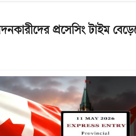
েদনকারীদের প্রসেসিং টাইম বেড়ে