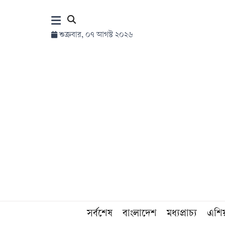
×
শুক্রবার, ০৭ আগস্ট ২০২৬
হোম
সর্বশেষ
সব
বিভাগ
আর্কাইভ
কনভার্টার
সর্বশেষ
বাংলাদেশ
মধ্যপ্রাচ্য
এশি
Follow