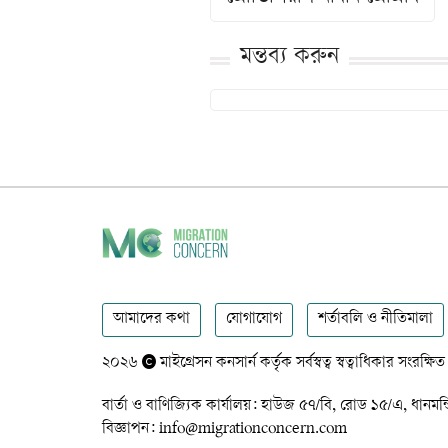
মন্তব্য করুন
আমাদের কথা
যোগাযোগ
শর্তাবলি ও নীতিমালা
২০২৬
মাইগ্রেসন কনসার্ন কর্তৃক সর্বস্বত্ব স্বত্বাধিকার সংরক্ষিত
বার্তা ও বাণিজ্যিক কার্যালয়: হাউজ ৫৭/বি, রোড ১৫/এ,
বিজ্ঞাপন: info@migrationconcern.com