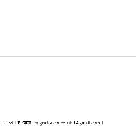
৮৮৮০০০০১৭ । ই-মেইল: migrationconcernbd@gmail.com ।