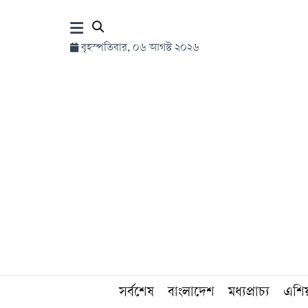
×
বৃহস্পতিবার, ০৬ আগস্ট ২০২৬
হোম
সর্বশেষ
সব
বিভাগ
আর্কাইভ
কনভার্টার
সর্বশেষ
বাংলাদেশ
মধ্যপ্রাচ্য
এশি
Follow