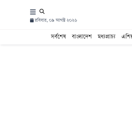
×
রবিবার, ০৯ আগস্ট ২০২৬
হোম
সর্বশেষ
বাংলাদেশ
মধ্যপ্রাচ্য
এশি
সর্বশেষ
সব
বিভাগ
আর্কাইভ
কনভার্টার
Follow