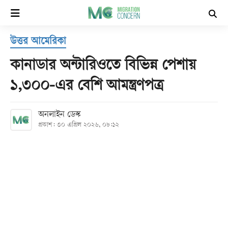
×
উত্তর আমেরিকা
হোম
কানাডার অন্টারিওতে বিভিন্ন পেশায়
সর্বশেষ
১,৩০০-এর বেশি আমন্ত্রণপত্র
সব
অনলাইন ডেস্ক
বিভাগ
প্রকাশ: ৩০ এপ্রিল ২০২৬, ০৮:১২
আর্কাইভ
কনভার্টার
Follow
Us