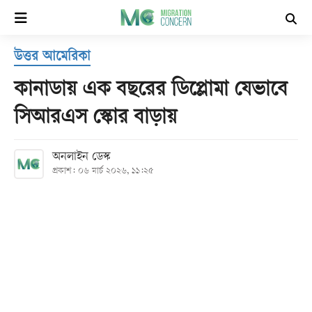
×
উত্তর আমেরিকা
হোম
কানাডায় এক বছরের ডিপ্লোমা যেভাবে
সর্বশেষ
সিআরএস স্কোর বাড়ায়
সব
অনলাইন ডেস্ক
বিভাগ
প্রকাশ: ০৬ মার্চ ২০২৬, ১১:২৫
আর্কাইভ
কনভার্টার
Follow
Us