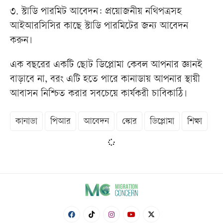
৩. স্টাডি পারমিট আবেদন: প্রয়োজনীয় নথিপত্রসহ
আইআরসিসির কাছে স্টাডি পারমিটের জন্য আবেদন
করুন।
এক বছরের একটি ছোট ডিপ্লোমা কেবল আপনার জ্ঞানই
বাড়াবে না, বরং এটি হতে পারে কানাডায় আপনার স্থায়ী
আবাসন নিশ্চিত করার সবচেয়ে কার্যকরী চাবিকাঠি।
কানাডা
পিআর
আবেদন
স্কোর
ডিপ্লোমা
শিক্ষা