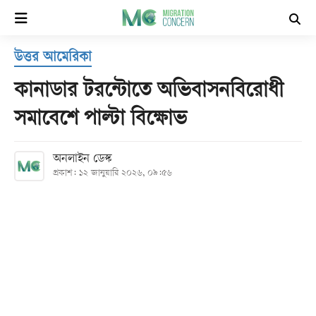
×
উত্তর আমেরিকা
হোম
কানাডার টরন্টোতে অভিবাসনবিরোধী
সর্বশেষ
সমাবেশে পাল্টা বিক্ষোভ
সব
অনলাইন ডেস্ক
বিভাগ
প্রকাশ: ১২ জানুয়ারি ২০২৬, ০৯:৫৬
আর্কাইভ
কনভার্টার
Follow
Us