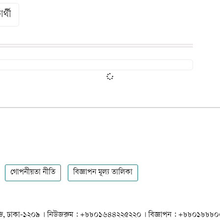
ার্থী
গোপনীয়তা নীতি
বিজ্ঞাপন মূল্য তালিকা
 ধানমন্ডি, ঢাকা-১২০৯ । নিউজরুম : +৮৮০১৬৪৪২২৫২২০ । বিজ্ঞাপন : +৮৮০১