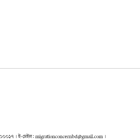
৮৮৮০০০০১৭ । ই-মেইল: migrationconcernbd@gmail.com ।