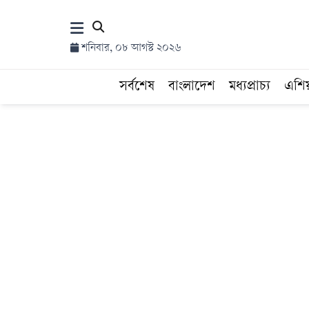
×
শনিবার, ০৮ আগস্ট ২০২৬
হোম
সর্বশেষ
বাংলাদেশ
মধ্যপ্রাচ্য
এশি
সর্বশেষ
সব
বিভাগ
আর্কাইভ
কনভার্টার
Follow