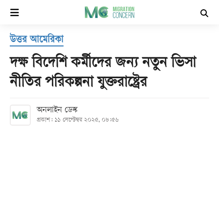
×
উত্তর আমেরিকা
হোম
দক্ষ বিদেশি কর্মীদের জন্য নতুন ভিসা
সর্বশেষ
নীতির পরিকল্পনা যুক্তরাষ্ট্রের
সব
অনলাইন ডেস্ক
বিভাগ
প্রকাশ: ১১ সেপ্টেম্বর ২০২৫, ০৮:৫৬
আর্কাইভ
কনভার্টার
Follow
Us