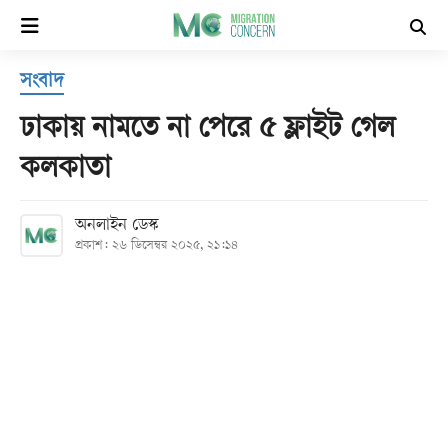
×
সংবাদ
হোম
ঢাকায় নামতে না পেরে ৫ ফ্লাইট গেল
সর্বশেষ
কলকাতা
সব
অনলাইন ডেস্ক
বিভাগ
প্রকাশ: ২৬ ডিসেম্বর ২০২৫, ২১:১৪
আর্কাইভ
কনভার্টার
Follow
Us