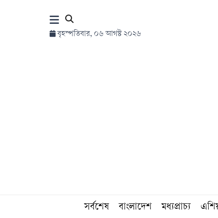
×
বৃহস্পতিবার, ০৬ আগস্ট ২০২৬
হোম
সর্বশেষ
সব
বিভাগ
আর্কাইভ
কনভার্টার
সর্বশেষ
বাংলাদেশ
মধ্যপ্রাচ্য
এশি
Follow