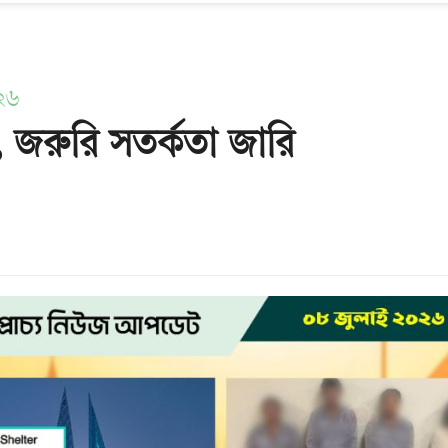
০২৬
 জরুরি সতর্কতা জারি