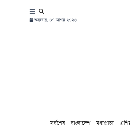
×
শুক্রবার, ০৭ আগস্ট ২০২৬
হোম
সর্বশেষ
সব
বিভাগ
আর্কাইভ
কনভার্টার
সর্বশেষ
বাংলাদেশ
মধ্যপ্রাচ্য
এশি
Follow