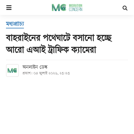
×
মধ্যপ্রাচ্য
হোম
বাহরাইনের পথেঘাটে বসানো হচ্ছে
সর্বশেষ
আরো এআই ট্রাফিক ক্যামেরা
সব
অনলাইন ডেস্ক
বিভাগ
প্রকাশ: ০৪ জুলাই ২০২৬, ২৩:২৩
আর্কাইভ
কনভার্টার
Follow
Us