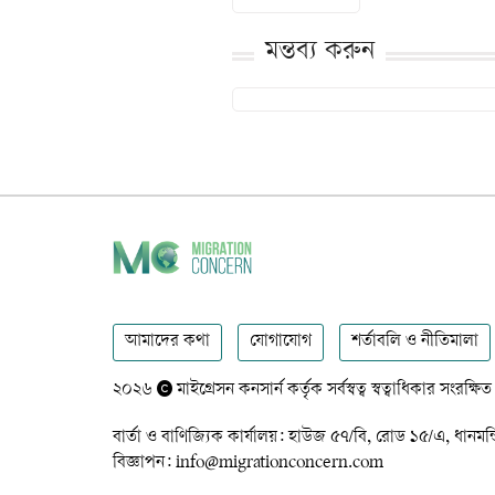
মন্তব্য করুন
আমাদের কথা
যোগাযোগ
শর্তাবলি ও নীতিমালা
২০২৬
মাইগ্রেসন কনসার্ন কর্তৃক সর্বস্বত্ব স্বত্বাধিকার সংরক্ষিত
বার্তা ও বাণিজ্যিক কার্যালয়: হাউজ ৫৭/বি, রোড ১৫/এ,
বিজ্ঞাপন: info@migrationconcern.com