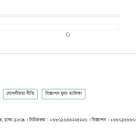
গোপনীয়তা নীতি
বিজ্ঞাপন মূল্য তালিকা
 ধানমন্ডি, ঢাকা-১২০৯ । নিউজরুম : +৮৮০১৬৪৪২২৫২২০ । বিজ্ঞাপন : +৮৮০১