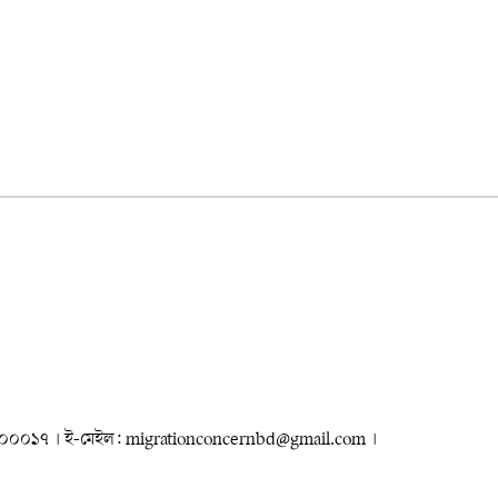
৮৮৮০০০০১৭ । ই-মেইল: migrationconcernbd@gmail.com ।