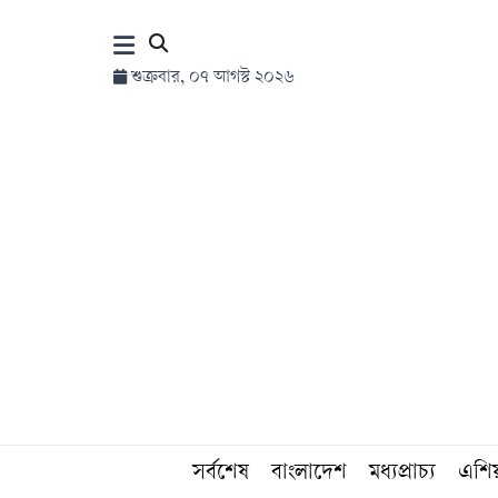
×
শুক্রবার, ০৭ আগস্ট ২০২৬
হোম
সর্বশেষ
সব
বিভাগ
আর্কাইভ
কনভার্টার
সর্বশেষ
বাংলাদেশ
মধ্যপ্রাচ্য
এশি
Follow