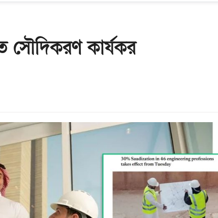
তে সৌদিকরণ কার্যকর