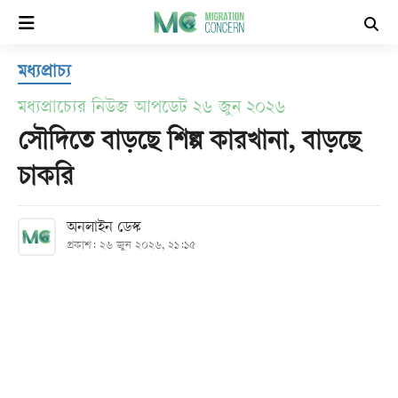
×
মধ্যপ্রাচ্য
হোম
মধ্যপ্রাচ্যের নিউজ আপডেট ২৬ জুন ২০২৬
সর্বশেষ
সৌদিতে বাড়ছে শিল্প কারখানা, বাড়ছে
চাকরি
সব
বিভাগ
অনলাইন ডেস্ক
প্রকাশ: ২৬ জুন ২০২৬, ২১:১৫
আর্কাইভ
কনভার্টার
Follow
Us