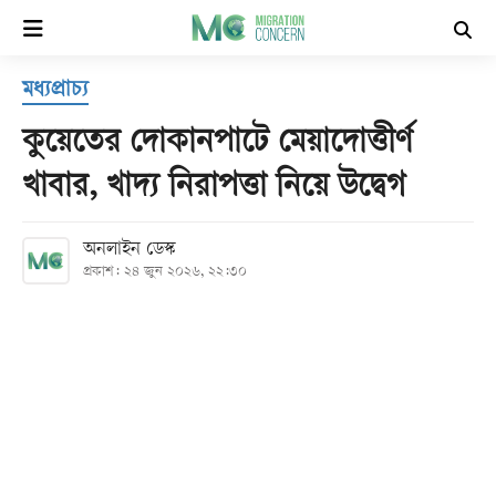
×
মধ্যপ্রাচ্য
হোম
কুয়েতের দোকানপাটে মেয়াদোত্তীর্ণ
সর্বশেষ
খাবার, খাদ্য নিরাপত্তা নিয়ে উদ্বেগ
সব
অনলাইন ডেস্ক
বিভাগ
প্রকাশ: ২৪ জুন ২০২৬, ২২:৩০
আর্কাইভ
কনভার্টার
Follow
Us