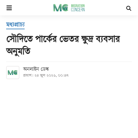
×
মধ্যপ্রাচ্য
হোম
সৌদিতে পার্কের ভেতর ক্ষুদ্র ব্যবসার
সর্বশেষ
অনুমতি
সব
অনলাইন ডেস্ক
বিভাগ
প্রকাশ: ২৪ জুন ২০২৬, ০০:৪৭
আর্কাইভ
কনভার্টার
Follow
Us