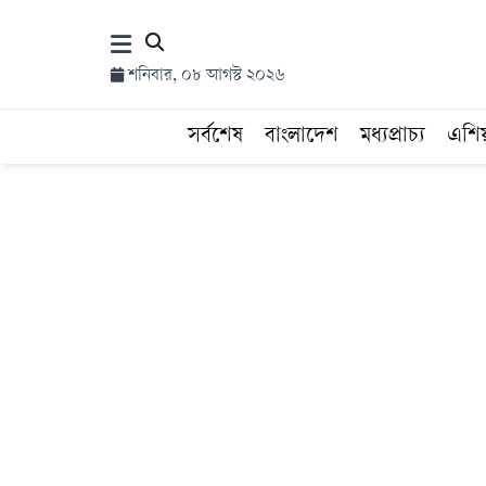
×
শনিবার, ০৮ আগস্ট ২০২৬
হোম
সর্বশেষ
বাংলাদেশ
মধ্যপ্রাচ্য
এশি
সর্বশেষ
সব
বিভাগ
আর্কাইভ
কনভার্টার
Follow