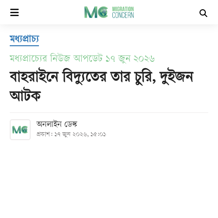
×
মধ্যপ্রাচ্য
হোম
মধ্যপ্রাচ্যের নিউজ আপডেট ১৭ জুন ২০২৬
সর্বশেষ
বাহরাইনে বিদ্যুতের তার চুরি, দুইজন
আটক
সব
বিভাগ
অনলাইন ডেস্ক
প্রকাশ: ১৭ জুন ২০২৬, ১৫:০১
আর্কাইভ
কনভার্টার
Follow
Us