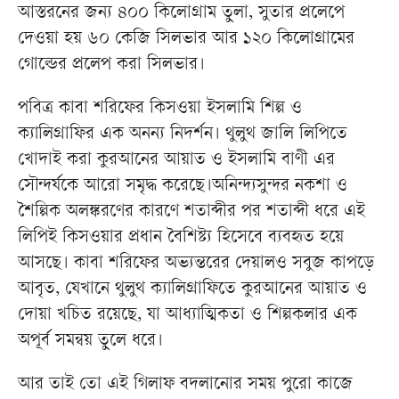
আস্তরনের জন্য ৪০০ কিলোগ্রাম তুলা, সুতার প্রলেপে
দেওয়া হয় ৬০ কেজি সিলভার আর ১২০ কিলোগ্রামের
গোল্ডের প্রলেপ করা সিলভার।
পবিত্র কাবা শরিফের কিসওয়া ইসলামি শিল্প ও
ক্যালিগ্রাফির এক অনন্য নিদর্শন। থুলুথ জালি লিপিতে
খোদাই করা কুরআনের আয়াত ও ইসলামি বাণী এর
সৌন্দর্যকে আরো সমৃদ্ধ করেছে।অনিন্দ্যসুন্দর নকশা ও
শৈল্পিক অলঙ্করণের কারণে শতাব্দীর পর শতাব্দী ধরে এই
লিপিই কিসওয়ার প্রধান বৈশিষ্ট্য হিসেবে ব্যবহৃত হয়ে
আসছে। কাবা শরিফের অভ্যন্তরের দেয়ালও সবুজ কাপড়ে
আবৃত, যেখানে থুলুথ ক্যালিগ্রাফিতে কুরআনের আয়াত ও
দোয়া খচিত রয়েছে, যা আধ্যাত্মিকতা ও শিল্পকলার এক
অপূর্ব সমন্বয় তুলে ধরে।
আর তাই তো এই গিলাফ বদলানোর সময় পুরো কাজে