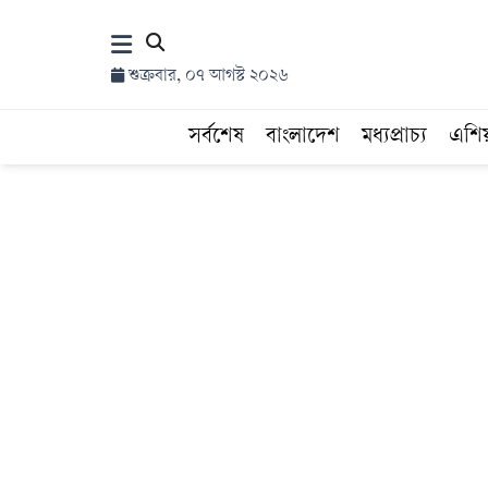
×
শুক্রবার, ০৭ আগস্ট ২০২৬
হোম
সর্বশেষ
বাংলাদেশ
মধ্যপ্রাচ্য
এশি
সর্বশেষ
সব
বিভাগ
আর্কাইভ
কনভার্টার
Follow