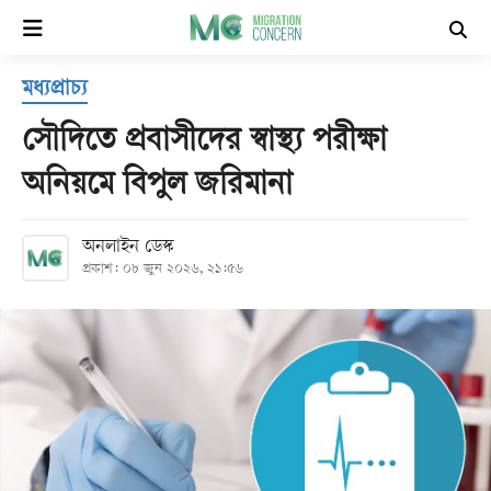
×
মধ্যপ্রাচ্য
হোম
সৌদিতে প্রবাসীদের স্বাস্থ্য পরীক্ষা
সর্বশেষ
অনিয়মে বিপুল জরিমানা
সব
অনলাইন ডেস্ক
বিভাগ
প্রকাশ: ০৮ জুন ২০২৬, ২১:৫৬
আর্কাইভ
কনভার্টার
Follow
Us