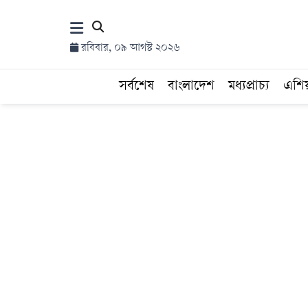
×
রবিবার, ০৯ আগস্ট ২০২৬
হোম
সর্বশেষ
বাংলাদেশ
মধ্যপ্রাচ্য
এশি
সর্বশেষ
সব
বিভাগ
আর্কাইভ
কনভার্টার
Follow