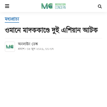
×
মধ্যপ্রাচ্য
হোম
ওমানে মাদককাণ্ডে দুই এশিয়ান আটক
সর্বশেষ
অনলাইন ডেস্ক
প্রকাশ: ০৮ জুন ২০২৬, ০০:০৭
সব
বিভাগ
আর্কাইভ
কনভার্টার
Follow
Us