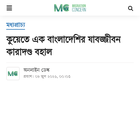
×
মধ্যপ্রাচ্য
হোম
কুয়েতে এক বাংলাদেশির যাবজ্জীবন
সর্বশেষ
কারাদণ্ড বহাল
সব
অনলাইন ডেস্ক
বিভাগ
প্রকাশ: ০৮ জুন ২০২৬, ০০:০৩
আর্কাইভ
কনভার্টার
Follow
Us