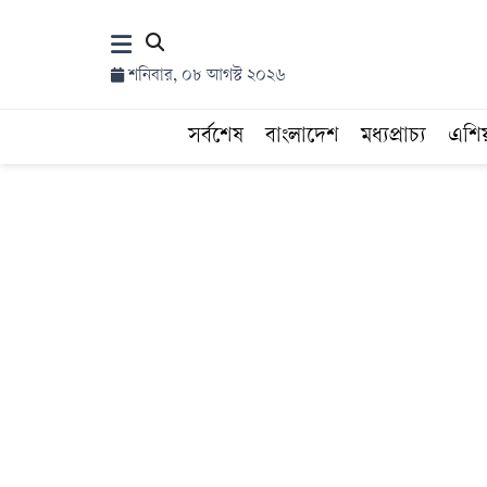
×
শনিবার, ০৮ আগস্ট ২০২৬
হোম
সর্বশেষ
বাংলাদেশ
মধ্যপ্রাচ্য
এশি
সর্বশেষ
সব
বিভাগ
আর্কাইভ
কনভার্টার
Follow