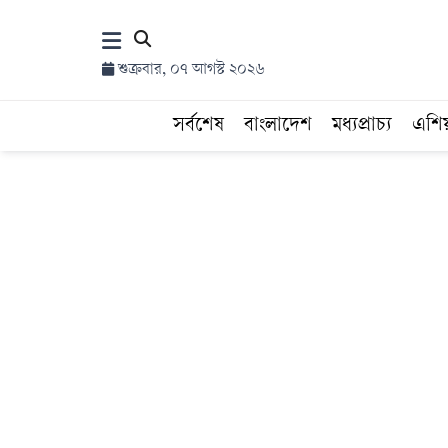
×
শুক্রবার, ০৭ আগস্ট ২০২৬
হোম
সর্বশেষ
বাংলাদেশ
মধ্যপ্রাচ্য
এশি
সর্বশেষ
সব
বিভাগ
আর্কাইভ
কনভার্টার
Follow