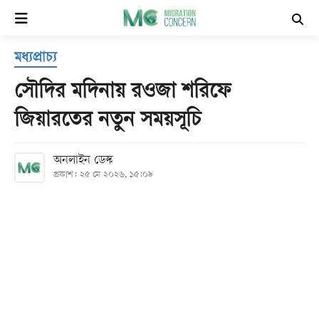
×
মধ্যপ্রাচ্য
হোম
সৌদির মদিনায় রওজা শরিফে
সর্বশেষ
জিয়ারতের নতুন সময়সূচি
সব
অনলাইন ডেস্ক
বিভাগ
প্রকাশ: ২৫ মে ২০২৬, ১৫:০৯
আর্কাইভ
কনভার্টার
Follow
Us