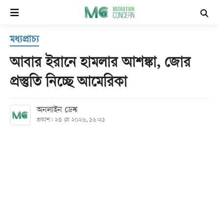
×
মধ্যপ্রাচ্য
হোম
আবার ইরানে হামলার আশঙ্কা, জোর
সর্বশেষ
প্রস্তুতি নিচ্ছে আমেরিকা
সব
অনলাইন ডেস্ক
বিভাগ
প্রকাশ: ২৩ মে ২০২৬, ১৬:২১
আর্কাইভ
কনভার্টার
Follow
Us