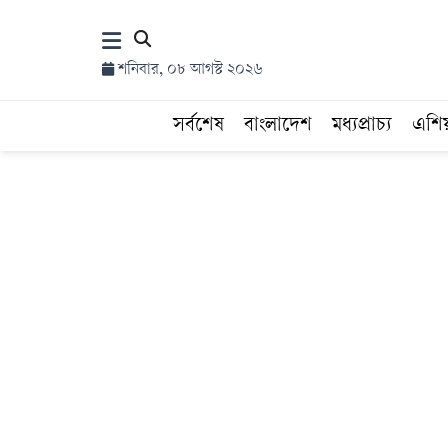
×
শনিবার, ০৮ আগস্ট ২০২৬
হোম
সর্বশেষ
বাংলাদেশ
মধ্যপ্রাচ্য
এশি
সর্বশেষ
সব
বিভাগ
আর্কাইভ
কনভার্টার
Follow