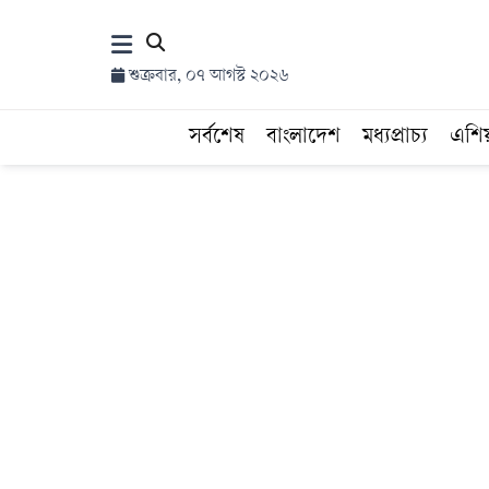
×
শুক্রবার, ০৭ আগস্ট ২০২৬
হোম
সর্বশেষ
বাংলাদেশ
মধ্যপ্রাচ্য
এশি
সর্বশেষ
সব
বিভাগ
আর্কাইভ
কনভার্টার
Follow