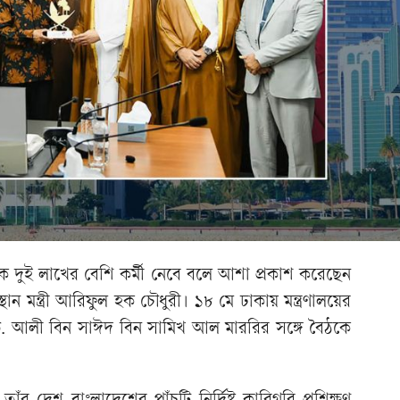
 দুই লাখের বেশি কর্মী নেবে বলে আশা প্রকাশ করেছেন
্থান মন্ত্রী আরিফুল হক চৌধুরী। ১৮ মে ঢাকায় মন্ত্রণালয়ের
্রী ড. আলী বিন সাঈদ বিন সামিখ আল মাররির সঙ্গে বৈঠকে