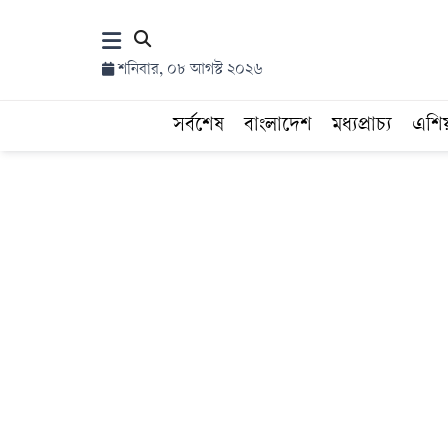
×
শনিবার, ০৮ আগস্ট ২০২৬
হোম
সর্বশেষ
বাংলাদেশ
মধ্যপ্রাচ্য
এশি
সর্বশেষ
সব
বিভাগ
আর্কাইভ
কনভার্টার
Follow