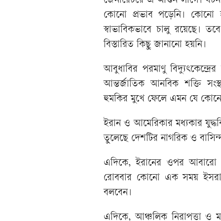
জেনারেটরে এ আগুন লাগে। ঘটনায
কোনো প্রভাব পড়েনি। কোনো হত
স্বাভাবিকভাবে চালু রয়েছে। তব
বিস্তারিত কিছু জানানো হয়নি।
আবুধাবির পরমাণু বিদ্যুৎকেন্দ্র
আন্তর্জাতিক আনবিক শক্তি সংস
হুমকির মুখে ফেলে এমন যে কোনো স
ইরান ও আমেরিকার মধ্যকার যুদ্
তুলেছে দেশটির নাগরিক ও বাসিন্
এদিকে, ইরানের ওপর আবারো মা
রোববার কোনো এক সময় ইসরায়েলি 
বলবেন।
এদিকে, আঞ্চলিক নিরাপত্তা ও মধ্