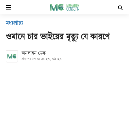
×
মধ্যপ্রাচ্য
হোম
ওমানে চার ভাইয়ের মৃত্যু যে কারণে
সর্বশেষ
অনলাইন ডেস্ক
প্রকাশ: ১৭ মে ২০২৬, ০৯:২৯
সব
বিভাগ
আর্কাইভ
কনভার্টার
Follow
Us