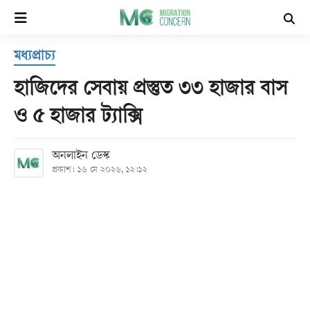
×
মধ্যপ্রাচ্য
হোম
হাজিদের সেবায় প্রস্তুত ৩৩ হাজার বাস
সর্বশেষ
ও ৫ হাজার ট্যাক্সি
সব
অনলাইন ডেস্ক
বিভাগ
প্রকাশ: ১৬ মে ২০২৬, ১২:১২
আর্কাইভ
কনভার্টার
Follow
Us