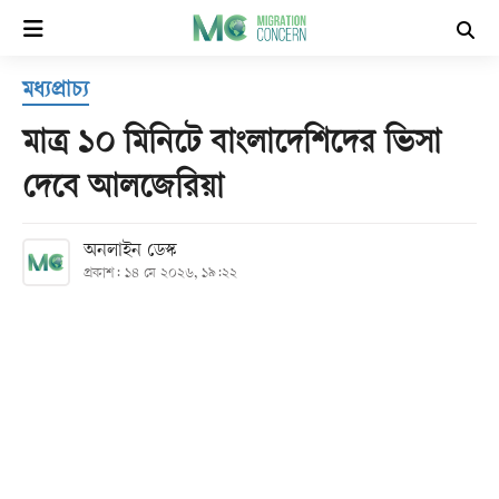
×
মধ্যপ্রাচ্য
হোম
মাত্র ১০ মিনিটে বাংলাদেশিদের ভিসা
সর্বশেষ
দেবে আলজেরিয়া
সব
অনলাইন ডেস্ক
বিভাগ
প্রকাশ: ১৪ মে ২০২৬, ১৯:২২
আর্কাইভ
কনভার্টার
Follow
Us