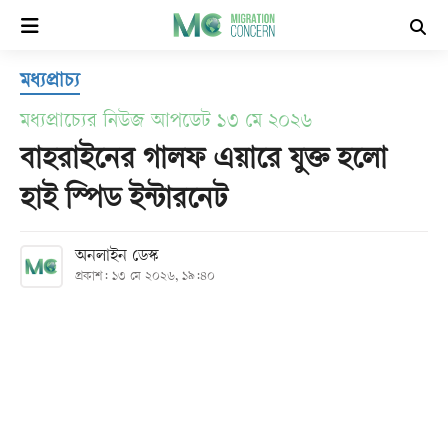
×
মধ্যপ্রাচ্য
হোম
মধ্যপ্রাচ্যের নিউজ আপডেট ১৩ মে ২০২৬
সর্বশেষ
বাহরাইনের গালফ এয়ারে যুক্ত হলো
হাই স্পিড ইন্টারনেট
সব
বিভাগ
অনলাইন ডেস্ক
প্রকাশ: ১৩ মে ২০২৬, ১৯:৪০
আর্কাইভ
কনভার্টার
Follow
Us