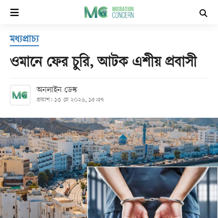
×
মধ্যপ্রাচ্য
হোম
ওমানে ফের চুরি, আটক এশীয় প্রবাসী
সর্বশেষ
অনলাইন ডেস্ক
প্রকাশ: ১৩ মে ২০২৬, ১৫:৫৭
সব
বিভাগ
আর্কাইভ
কনভার্টার
Follow
Us