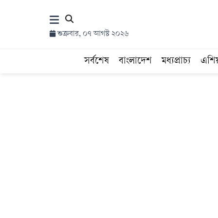
×
শুক্রবার, ০৭ আগস্ট ২০২৬
হোম
সর্বশেষ
বাংলাদেশ
মধ্যপ্রাচ্য
এশি
সর্বশেষ
সব
বিভাগ
আর্কাইভ
কনভার্টার
Follow