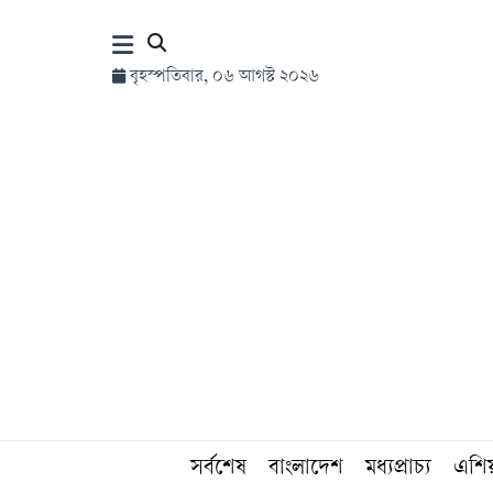
×
বৃহস্পতিবার, ০৬ আগস্ট ২০২৬
হোম
সর্বশেষ
সব
বিভাগ
আর্কাইভ
কনভার্টার
সর্বশেষ
বাংলাদেশ
মধ্যপ্রাচ্য
এশি
Follow