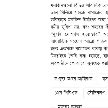
মসজিদগুলো বিভিন্ন আবাসিক এলাক
তাল মিলিয়ে সহজে নামাজের স্
ভবিষ্যতে মসজিদ নির্মাণের জন্য 
ধর্মীয় সুবিধা নয়, বরং শহরের দ
“দুবাই সোশ্যাল এজেন্ডার” অ
আধ্যাত্মিক সংযোগ আরো শক্তিশ
জন্য একসঙ্গে নামাজের ব্যবস্থা
ডিজাইনে তৈরি করা হয়েছে, যাকে
অবকাঠামোকে আরো সুসংহত করার এক
সংযুক্ত আরব আমিরাত
মস
গ্রেস পিরিওড
সৌদিকরণ
মন্তব্য করুন