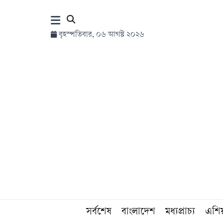
×
বৃহস্পতিবার, ০৬ আগস্ট ২০২৬
হোম
সর্বশেষ
সব
বিভাগ
আর্কাইভ
কনভার্টার
সর্বশেষ
বাংলাদেশ
মধ্যপ্রাচ্য
এশি
Follow