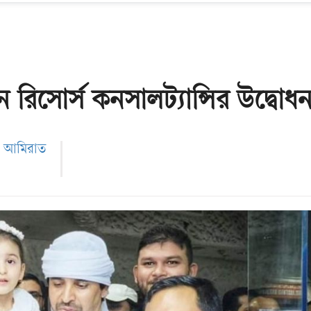
রিসোর্স কনসালট্যান্সির উদ্বোধ
ব আমিরাত