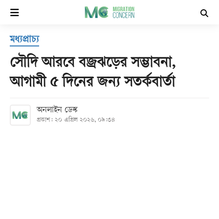
×
মধ্যপ্রাচ্য
হোম
সৌদি আরবে বজ্রঝড়ের সম্ভাবনা,
সর্বশেষ
আগামী ৫ দিনের জন্য সতর্কবার্তা
সব
অনলাইন ডেস্ক
বিভাগ
প্রকাশ: ২০ এপ্রিল ২০২৬, ০৯:৩৪
আর্কাইভ
কনভার্টার
Follow
Us