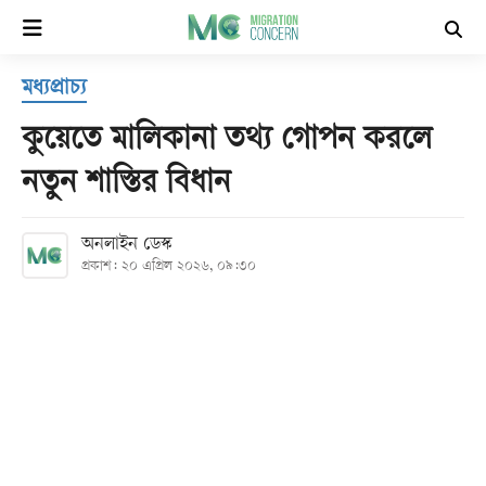
×
মধ্যপ্রাচ্য
হোম
কুয়েতে মালিকানা তথ্য গোপন করলে
সর্বশেষ
নতুন শাস্তির বিধান
সব
অনলাইন ডেস্ক
বিভাগ
প্রকাশ: ২০ এপ্রিল ২০২৬, ০৯:৩০
আর্কাইভ
কনভার্টার
Follow
Us