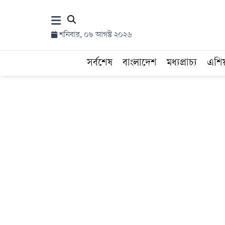
×
শনিবার, ০৮ আগস্ট ২০২৬
হোম
সর্বশেষ
বাংলাদেশ
মধ্যপ্রাচ্য
এশি
সর্বশেষ
সব
বিভাগ
আর্কাইভ
কনভার্টার
Follow