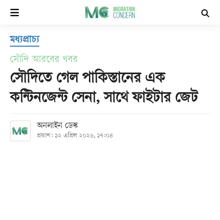
×
মধ্যপ্রাচ্য
হোম
সৌদি আরবের খবর
সর্বশেষ
সৌদিতে গেল পাকিস্তানের এক
কন্টিনজেন্ট সেনা, সাথে ফাইটার জেট
সব
বিভাগ
অনলাইন ডেস্ক
প্রকাশ: ১২ এপ্রিল ২০২৬, ১৭:০৪
আর্কাইভ
কনভার্টার
Follow
Us