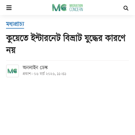
×
মধ্যপ্রাচ্য
হোম
কুয়েতে ইন্টারনেট বিভ্রাট যুদ্ধের কারণে
সর্বশেষ
নয়
সব
অনলাইন ডেস্ক
বিভাগ
প্রকাশ: ০৬ মার্চ ২০২৬, ১১:৩১
আর্কাইভ
কনভার্টার
Follow
Us